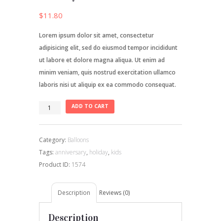
$
11.80
Lorem ipsum dolor sit amet, consectetur
adipisicing elit, sed do eiusmod tempor incididunt
ut labore et dolore magna aliqua. Ut enim ad
minim veniam, quis nostrud exercitation ullamco
laboris nisi ut aliquip ex ea commodo consequat.
Birthday
ADD TO CART
Balloons
quantity
Category:
Balloons
Tags:
anniversary
,
holiday
,
kids
Product ID:
1574
Description
Reviews (0)
Description