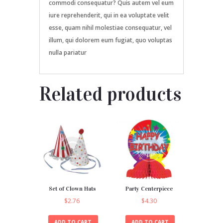
commodi consequatur? Quis autem vel eum
iure reprehenderit, qui in ea voluptate velit
esse, quam nihil molestiae consequatur, vel
illum, qui dolorem eum fugiat, quo voluptas
nulla pariatur
Related products
Set of Clown Hats
Party Centerpiece
$
2.76
$
4.30
ADD TO CART
ADD TO CART