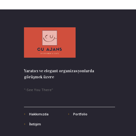
Yaratıcı ve elegant organizasyonlarda
görüşmek üzere
"-See You There"
Hakkımızda
Portfolio
İletişim