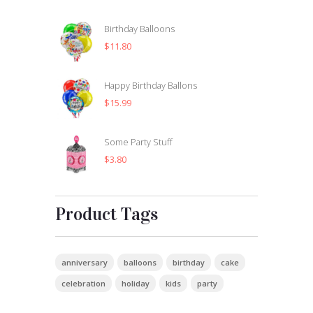
Birthday Balloons
$
11.80
Happy Birthday Ballons
$
15.99
Some Party Stuff
$
3.80
Product Tags
anniversary
balloons
birthday
cake
celebration
holiday
kids
party