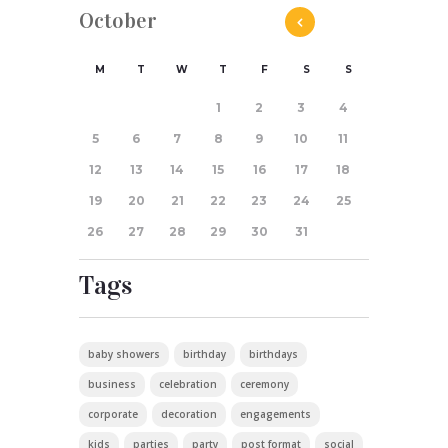
October
M
T
W
T
F
S
S
1
2
3
4
5
6
7
8
9
10
11
12
13
14
15
16
17
18
19
20
21
22
23
24
25
26
27
28
29
30
31
Tags
baby showers
birthday
birthdays
business
celebration
ceremony
corporate
decoration
engagements
kids
parties
party
post format
social