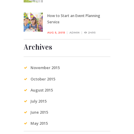
How to Start an Event Planning
Service
AUG 5, 2015
ADMIN
2495
Archives
November
2015
October
2015
August
2015
July
2015
June
2015
May
2015