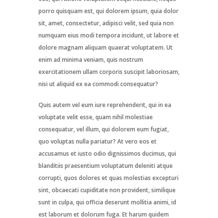
porro quisquam est, qui dolorem ipsum, quia dolor
sit, amet, consectetur, adipisci velit, sed quia non
numquam eius modi tempora incidunt, ut labore et
dolore magnam aliquam quaerat voluptatem. Ut
enim ad minima veniam, quis nostrum
exercitationem ullam corporis suscipit laboriosam,
nisi ut aliquid ex ea commodi consequatur?
Quis autem vel eum iure reprehenderit, qui in ea
voluptate velit esse, quam nihil molestiae
consequatur, vel illum, qui dolorem eum fugiat,
quo voluptas nulla pariatur? At vero eos et
accusamus et iusto odio dignissimos ducimus, qui
blanditiis praesentium voluptatum deleniti atque
corrupti, quos dolores et quas molestias excepturi
sint, obcaecati cupiditate non provident, similique
sunt in culpa, qui officia deserunt mollitia animi, id
est laborum et dolorum fuga. Et harum quidem