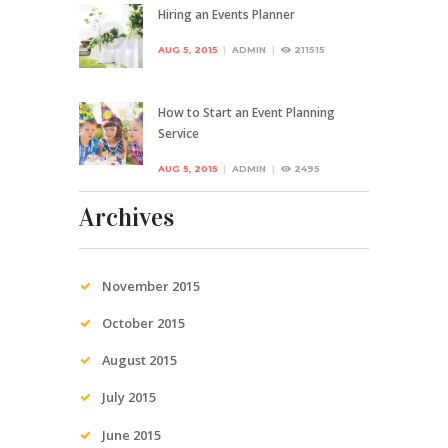
Hiring an Events Planner
AUG 5, 2015
ADMIN
211515
How to Start an Event Planning
Service
AUG 5, 2015
ADMIN
2495
Archives
November
2015
October
2015
August
2015
July
2015
June
2015