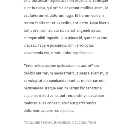
sint, obcaecati cupiditate non provident, similique
sunt in culpa, qui officia deserunt mollitia animi, id
est laborum et dolorum fuga. Et harum quidem
rerum facilis est et expedita distinctio. Nam libero
tempore, cum soluta nobis est eligendi optio,
cumque nihil impedit, quo minus id, quod maxime
placeat, facere possimus, omnis voluptas
assumenda est, omnis dolor repellendus.
Temporibus autem quibusdam et aut officiis
debitis aut rerum necessitatibus saepe eveniet, ut
et voluptates repudiandae sint et molestiae non
recusandae. Itaque earum rerum hic tenetur a
sapiente delectus, ut aut reiciendis voluptatibus
maiores alias consequatur aut perferendis
doloribus asperiores repellat.
TAGS:
BIRTHDAY
,
BUSINESS
,
CELEBRATION