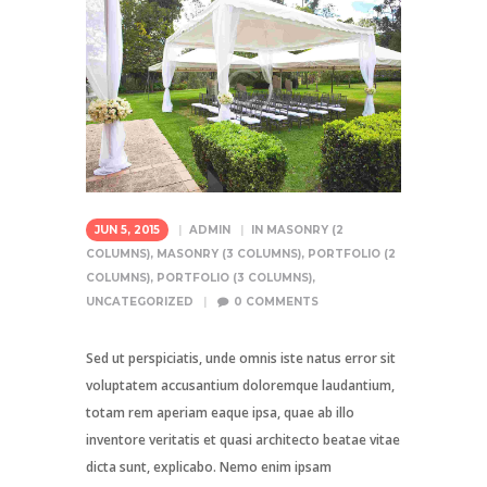
JUN 5, 2015
ADMIN
IN
MASONRY (2
COLUMNS)
,
MASONRY (3 COLUMNS)
,
PORTFOLIO (2
COLUMNS)
,
PORTFOLIO (3 COLUMNS)
,
UNCATEGORIZED
0
COMMENTS
Sed ut perspiciatis, unde omnis iste natus error sit
voluptatem accusantium doloremque laudantium,
totam rem aperiam eaque ipsa, quae ab illo
inventore veritatis et quasi architecto beatae vitae
dicta sunt, explicabo. Nemo enim ipsam