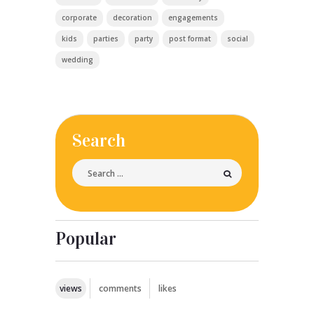
corporate
decoration
engagements
kids
parties
party
post format
social
wedding
Search
Popular
views
comments
likes