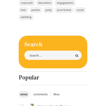
corporate
decoration
engagements
kids
parties
party
post format
social
wedding
Search
Popular
views
comments
likes