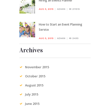
Hiring an Events Planner
AUG 5, 2015
ADMIN
211515
How to Start an Event Planning
Service
AUG 5, 2015
ADMIN
2495
Archives
November
2015
October
2015
August
2015
July
2015
June
2015