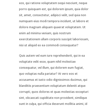
eos, qui ratione voluptatem sequi nesciunt, neque
porro quisquam est, qui dolorem ipsum, quia dolor
sit, amet, consectetur, adipisci velit, sed quia non
numquam eius modi tempora incidunt, ut labore et
dolore magnam aliquam quaerat voluptatem. Ut
enim ad minima veniam, quis nostrum
exercitationem ullam corporis suscipit laboriosam,
nisi ut aliquid ex ea commodi consequatur?
Quis autem vel eum iure reprehenderit, qui in ea
voluptate velit esse, quam nihil molestiae
consequatur, vel illum, qui dolorem eum fugiat,
quo voluptas nulla pariatur? At vero eos et
accusamus et iusto odio dignissimos ducimus, qui
blanditiis praesentium voluptatum deleniti atque
corrupti, quos dolores et quas molestias excepturi
sint, obcaecati cupiditate non provident, similique
sunt in culpa, qui officia deserunt mollitia animi, id