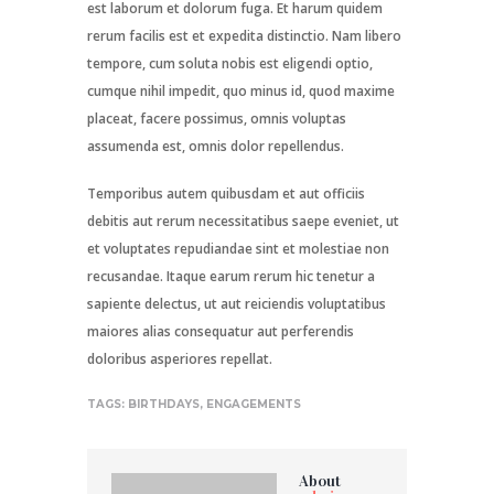
est laborum et dolorum fuga. Et harum quidem
rerum facilis est et expedita distinctio. Nam libero
tempore, cum soluta nobis est eligendi optio,
cumque nihil impedit, quo minus id, quod maxime
placeat, facere possimus, omnis voluptas
assumenda est, omnis dolor repellendus.
Temporibus autem quibusdam et aut officiis
debitis aut rerum necessitatibus saepe eveniet, ut
et voluptates repudiandae sint et molestiae non
recusandae. Itaque earum rerum hic tenetur a
sapiente delectus, ut aut reiciendis voluptatibus
maiores alias consequatur aut perferendis
doloribus asperiores repellat.
TAGS:
BIRTHDAYS
,
ENGAGEMENTS
About